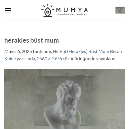
İçeriğe
atla
herakles büst mum
Mayıs 6, 2025
tarihinde,
Herkül (Herakles) Büst Mum Beton
Kaide
yazısında,
2560 × 1976
çözünürlüğünde yayınlandı