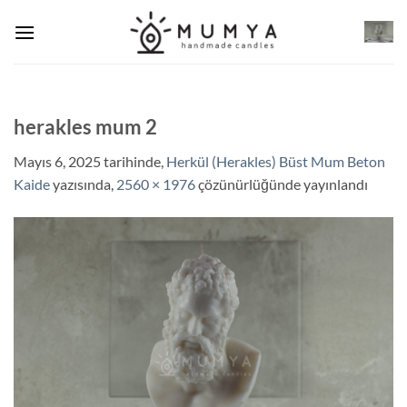
İçeriğe
atla
herakles mum 2
Mayıs 6, 2025
tarihinde,
Herkül (Herakles) Büst Mum Beton
Kaide
yazısında,
2560 × 1976
çözünürlüğünde yayınlandı