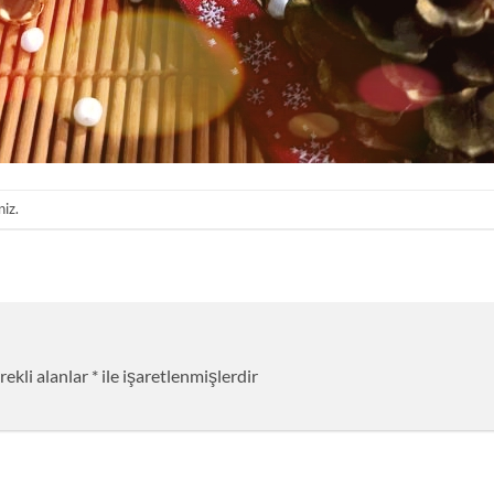
niz.
rekli alanlar
*
ile işaretlenmişlerdir