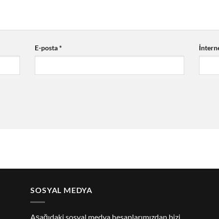
E-posta
*
İnterne
SOSYAL MEDYA
Aşağıdaki sosyal medya hesaplarımızdan bizi