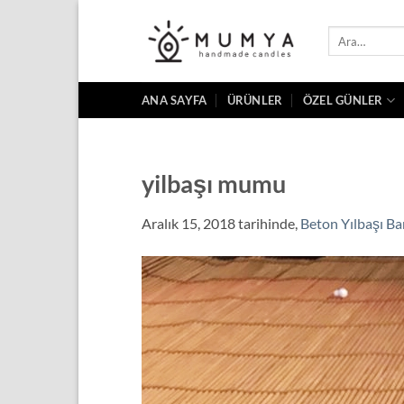
İçeriğe
atla
Ara:
ANA SAYFA
ÜRÜNLER
ÖZEL GÜNLER
yilbaşı mumu
Aralık 15, 2018
tarihinde,
Beton Yılbaşı B