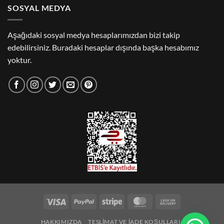
SOSYAL MEDYA
Aşağıdaki sosyal medya hesaplarımızdan bizi takip
edebilirsiniz. Buradaki hesaplar dışında başka hesabımız
yoktur.
Visa
PayPal
Stripe
MasterCard
Cash
On
HAKKIMIZDA
TESLIMAT VE İADE KOŞULLARI
Delivery