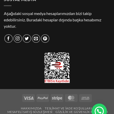
Aşağıdaki sosyal medya hesaplarımızdan bizi takip
edebilirsiniz. Buradaki hesaplar dışında başka hesabımız
yoktur.
Visa
PayPal
Stripe
MasterCard
Cash
On
HAKKIMIZDA
TESLIMAT VE İADE KOŞULLARI
Delivery
MESAFELI SATIŞ SÖZLEŞMESI
GIZLILIK VE GÜVENLIK POLITIKASI