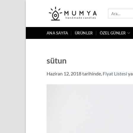
İçeriğe
atla
Ara:
ANA SAYFA
ÜRÜNLER
ÖZEL GÜNLER
sütun
Haziran 12, 2018
tarihinde,
Fiyat Listesi
ya