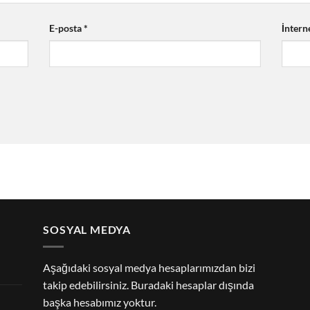
E-posta
*
İnterne
SOSYAL MEDYA
Aşağıdaki sosyal medya hesaplarımızdan bizi
takip edebilirsiniz. Buradaki hesaplar dışında
başka hesabımız yoktur.