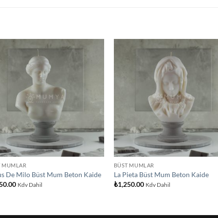
İstek
İst
Listeme
List
Ekle
Ekl
T MUMLAR
BÜST MUMLAR
s De Milo Büst Mum Beton Kaide
La Pieta Büst Mum Beton Kaide
50.00
₺
1,250.00
Kdv Dahil
Kdv Dahil