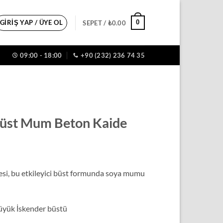
GIRIŞ YAP / ÜYE OL
0
SEPET /
₺
0.00
09:00 - 18:00
+90 (232) 236 74 35
Büst Mum Beton Kaide
esi, bu etkileyici büst formunda soya mumu
üyük İskender büstü