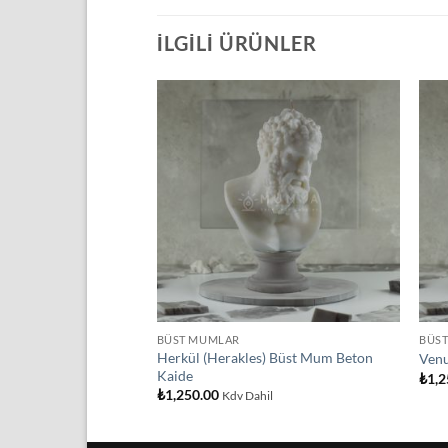
İLGILI ÜRÜNLER
İstek
İstek
Listeme
Listeme
Ekle
Ekle
BÜST MUMLAR
BÜS
Herkül (Herakles) Büst Mum Beton
m
Venu
Kaide
₺
1,2
₺
1,250.00
Kdv Dahil