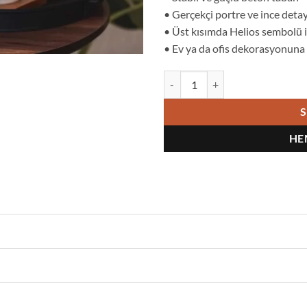
• Gerçekçi portre ve ince detay 
• Üst kısımda Helios sembolü i
• Ev ya da ofis dekorasyonuna
Büyük İskender Büst Mum Beton 
S
HE