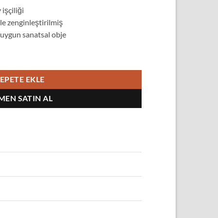
işçiliği
le zenginleştirilmiş
 uygun sanatsal obje
Kaide adet
EPETE EKLE
MEN SATIN AL