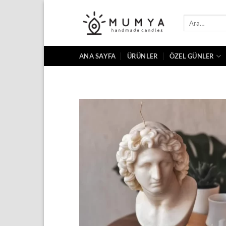
İçeriğe
atla
Ara:
ANA SAYFA
ÜRÜNLER
ÖZEL GÜNLER