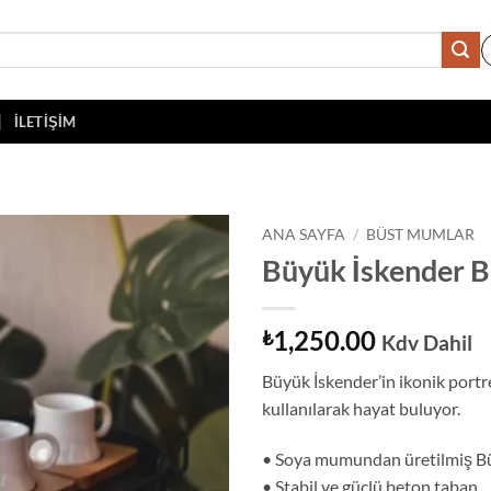
İLETIŞIM
ANA SAYFA
/
BÜST MUMLAR
Büyük İskender 
İstek
Listeme
Ekle
1,250.00
₺
Kdv Dahil
Büyük İskender’in ikonik portr
kullanılarak hayat buluyor.
• Soya mumundan üretilmiş B
• Stabil ve güçlü beton taban