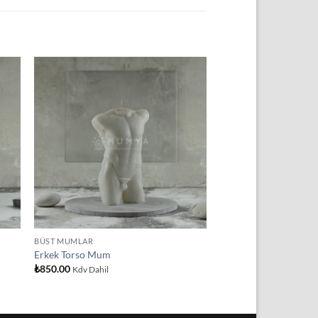
ek
İstek
eme
Listeme
e
Ekle
BÜST MUMLAR
Erkek Torso Mum
₺
850.00
Kdv Dahil