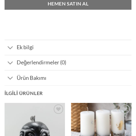
HEMEN SATIN AL
Ek bilgi
Değerlendirmeler (0)
Ürün Bakımı
İLGILI ÜRÜNLER
İstek
İstek
Listeme
Listeme
Ekle
Ekle