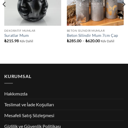
DEKORATIF MUMLAR
BETON SILINDIR MUMLAR
Suratlar Mum
Beton Silindir Mum 7cm Çap
Fiyat
₺
215.98
₺
285.00
–
₺
620.00
Kdv Dahil
Kdv Dahil
aralığı:
₺285.00
-
₺620.00
KURUMSAL
Hakkımızda
Teslimat ve İade Koşulları
Mesafeli Satış Sözleşmesi
Gizlilik ve Güvenlik Politikası