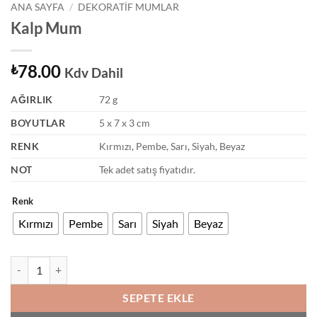
ANA SAYFA
/
DEKORATIF MUMLAR
Kalp Mum
78.00
₺
Kdv Dahil
AĞIRLIK
72 g
BOYUTLAR
5 x 7 x 3 cm
RENK
Kırmızı, Pembe, Sarı, Siyah, Beyaz
NOT
Tek adet satış fiyatıdır.
Renk
Kırmızı
Pembe
Sarı
Siyah
Beyaz
Kalp Mum adet
SEPETE EKLE